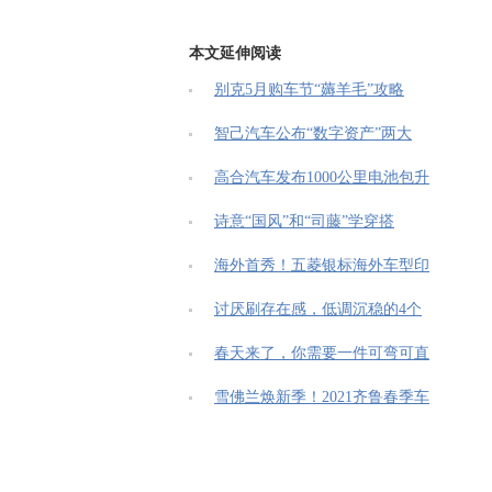
本文延伸阅读
别克5月购车节“薅羊毛”攻略
智己汽车公布“数字资产”两大
高合汽车发布1000公里电池包升
诗意“国风”和“司藤”学穿搭
海外首秀！五菱银标海外车型印
讨厌刷存在感，低调沉稳的4个
春天来了，你需要一件可弯可直
雪佛兰焕新季！2021齐鲁春季车