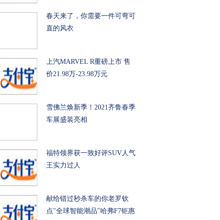
春天来了，你需要一件可弯可
直的风衣
上汽MARVEL R重磅上市 售
价21.98万-23.98万元
雪佛兰焕新季！2021齐鲁春季
车展盛装亮相
福特领界获一致好评SUV人气
王实力过人
献给错过秒杀车的你老罗钦
点"全球智能潮品"哈弗F7钜惠