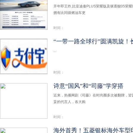
开年即王炸,比亚迪秦PLUS荣耀版及驱逐舰05荣耀版
拥有比同级燃油车更
时间：
...
时间：
诗意“国风”和“司藤”学穿搭
近来，热播网剧《司藤》在时尚圈多次被翻牌，皆
妥的代言人，各大购
时间：
海外首秀！五菱银标海外车型