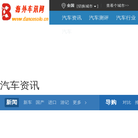
|
全国
查看
个城市
>>
[切换城市
]
汽车资讯
汽车测评
汽车行业
汽车
汽车资讯
新闻
导购
新车
国产
进口
游记
更多
对比