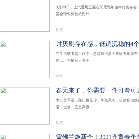
3月29日，上汽通用五菱在印尼雅加达举行发布会
菱全球银标首款海外
时间：
讨厌刷存在感，低调沉稳的4
在生活或者是工作中，总是有很多人喜欢去刷新自
自己，害怕别人看不
时间：
春天来了，你需要一件可弯可
木心曾写道，那日撞见你，草色风衣，自后私宅摆
爱，也曾一度是高级
时间：
雪佛兰焕新季！2021齐鲁春