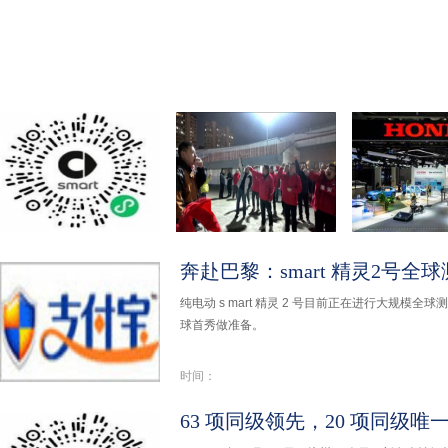
63 项同级领先，
浪你马淮超开赛在
Honda携
20 项
即，
品及
纯电动 s mart 精灵 2 号目前正在进行大规模全
球首秀做准备。
时间：